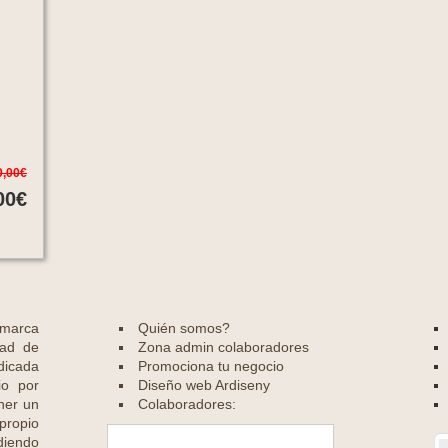
0,00€
00€
 marca
Quién somos?
dad de
Zona admin colaboradores
dicada
Promociona tu negocio
io por
Diseño web Ardiseny
ener un
Colaboradores:
ropio
diendo