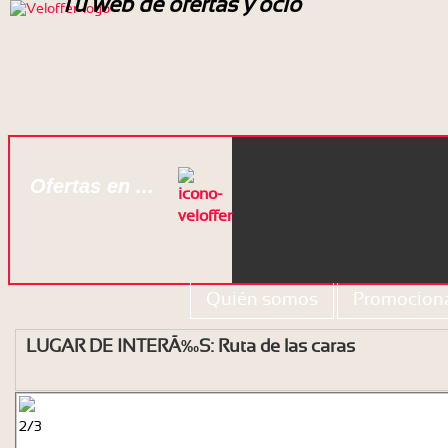
Tu web de ofertas y ocio
Ofertas en ...
Quién somos
Promociona
LUGAR DE INTERÃ‰S: Ruta de las caras
2
/
3